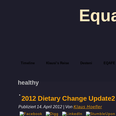
Equa
Timeline
Klausi’s Reise
Desteni
EQAFE
healthy
2012 Dietary Change Update2
Publiziert
14. April 2012
|
Von
Klaus Hoefler