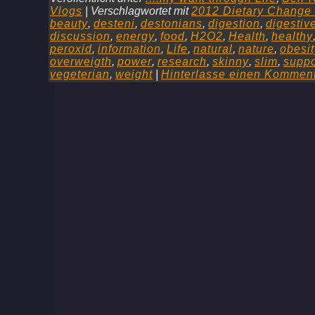
Vlogs
|
Verschlagwortet mit
2012 Dietary Change
beauty
,
desteni
,
destonians
,
digestion
,
digestiv
discussion
,
energy
,
food
,
H2O2
,
Health
,
healthy
peroxid
,
information
,
Life
,
natural
,
nature
,
obesit
overweigth
,
power
,
research
,
skinny
,
slim
,
suppo
vegeterian
,
weight
|
Hinterlasse einen Kommen