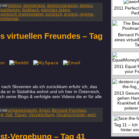
 mit
dämon
,
demokratie
,
demonstaration
,
demos
,
2011 Perfect
qualmoney
,
feldbach
,
gleiches leben
,
Per
nomisch inakzeptabel
,
politisch
,
protest
,
regime
,
Kommentar
 virtuellen Freundes – Tag
Bernard P
eines virtue
Ta
2011 Equal 
your F
 nach Slovenien als ich zurückkam erfuhr ich, das
da er in Südafrika wohnt und ich hier in Österreich,
2013 Gesund
ich seine Blogs & verfolgte sein Videos die er für alle
gehen Hand
Krankheit 
polarer
 mit
allgemeinwohl
,
Angst
,
Bernard Poolman
,
eg
,
Tod
,
Trauer
,
Verzweiflung
,
Voranschreiter
,
welt
,
Tag 11 – Ich
hinter e
bst-Vergebung – Tag 41