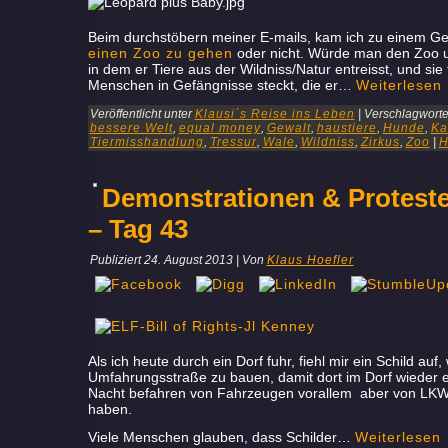
Beim durchstöbern meiner E-mails, kam ich zu einem Ge
einen Zoo zu gehen
oder nicht. Würde man den Zoo u
in dem er Tiere aus der Wildniss/Natur entreisst, und sie
Menschen in Gefängnisse steckt, die er…
Weiterlesen
Veröffentlicht unter
Klausi´s Reise ins Leben
|
Verschlagwortet
bessere Welt
,
equal money
,
Gewalt
,
haustiere
,
Hunde
,
Ka
Tiermisshandlung
,
Tressur
,
Wale
,
Wildniss
,
Zirkus
,
Zoo
|
H
Demonstrationen & Proteste
– Tag 43
Publiziert
24. August 2013
|
Von
Klaus Hoefler
Als ich heute durch ein Dorf fuhr, fiehl mir ein Schild au
Umfahrungsstraße zu bauen, damit dort im Dorf wieder e
Nacht befahren von Fahrzeugen vorallem aber von LKW´
haben.
Viele Menschen glauben, dass Schilder…
Weiterlesen