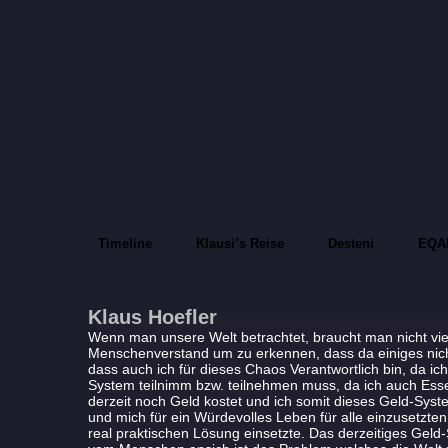
Timeline
Klausi’s Reise
Desteni
EQA
Klaus Hoefler
Wenn man unsere Welt betrachtet, braucht man nicht vi
Menschenverstand um zu erkennen, dass da einiges nicht
dass auch ich für dieses Chaos Verantwortlich bin, da ich
System teilnimm bzw. teilnehmen muss, da ich auch Es
derzeit noch Geld kostet und ich somit dieses Geld-Syst
und mich für ein Würdevolles Leben für alle einzusetzten
real praktischen Lösung einsetzte. Das derzeitiges Geld