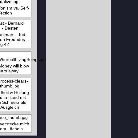
ionism vs. Self-
fection
oolman – Tod
llen Freundes –
g 42
Money will blow
ears away
heit & Heilung
 in Hand mit
& Schmerz als
 Ausgleich
 verstecke mich
inem Lächeln