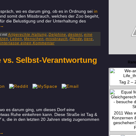
spräch, wo es darum ging, ob es in Ordnung sei
in
nd somit den Missbrauch, welches der Zoo begeht,
 für die Belustigung und der Unterhaltung des
→
 mit
Artgerechte Haltung
,
Delphine
,
desteni
,
eine
tzen
,
Leben
,
Menschen
,
missbrauch
,
Pferde
,
tiere
,
interlasse einen Kommentar
 vs. Selbst-Verantwortung
Ran
Tag 2 – Z
f, wo es darum ging, um dieses Dorf eine
2011 Was wi
twas Ruhe einkehren kann. Diese Straße ist Tag &
Konzernen 
s, die in den letzten 20 Jahren stetig zugenommen
geschehen?
→