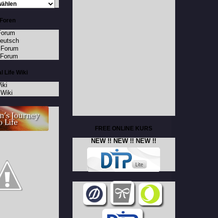
Foren
Forum
Deutsch
 Forum
 Forum
l Life Wiki
iki
Wiki
FREE ONLINE KURS
NEW !! NEW !! NEW !!