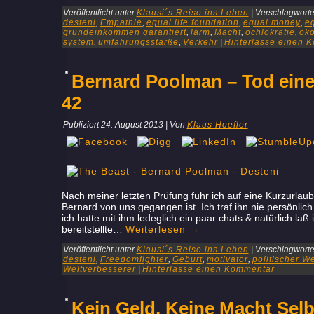
Veröffentlicht unter
Klausi´s Reise ins Leben
|
Verschlagwortet
desteni
,
Empathie
,
equal life foundation
,
equal money
,
e
grundeinkommen garantiert
,
lärm
,
Macht
,
ochlokratie
,
öko
system
,
umfahrungsstarße
,
Verkehr
|
Hinterlasse einen 
Bernard Poolman – Tod eines
42
Publiziert
24. August 2013
|
Von
Klaus Hoefler
Nach meiner letzten Prüfung fuhr ich auf eine Kurzurlaub
Bernard von uns gegangen ist. Ich traf ihn nie persönlich 
ich hatte mit ihm ledeglich ein paar chats & natürlich laß 
bereitstellte…
Weiterlesen
→
Veröffentlicht unter
Klausi´s Reise ins Leben
|
Verschlagwortet
desteni
,
Freedomfighter
,
Geburt
,
motivator
,
politischer W
Weltverbesserer
|
Hinterlasse einen Kommentar
Kein Geld, Keine Macht Sel