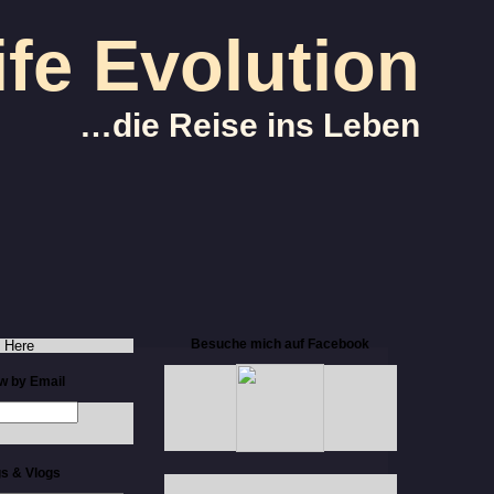
ife Evolution
…die Reise ins Leben
Besuche mich auf Facebook
 Here
ow by Email
s & Vlogs