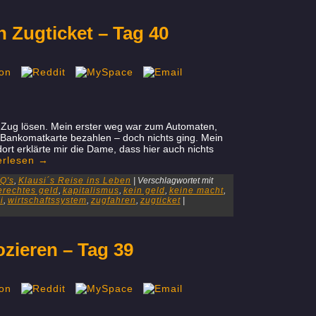
n Zugticket – Tag 40
 Zug lösen. Mein erster weg war zum Automaten,
r Bankomatkarte bezahlen – doch nichts ging. Mein
rt erklärte mir die Dame, dass hier auch nichts
erlesen
→
Q's
,
Klausi´s Reise ins Leben
|
Verschlagwortet mit
erechtes geld
,
kapitalismus
,
kein geld
,
keine macht
,
i
,
wirtschaftssystem
,
zugfahren
,
zugticket
|
ozieren – Tag 39