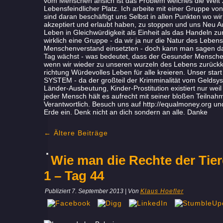
vom Menschen ansich ist das Problem welches die Welt z
Lebensfeindlicher Platz. Ich arbeite mit einer Gruppe 
sind daran beschäftigt uns Selbst in allen Punkten wo w
akzeptiert und erlaubt haben, zu stoppen und uns Neu A
Leben in Gleichwürdigkeit als Einheit als das Handeln z
wirklich eine Gruppe - da wir ja nur die Natur des Lebe
Menschenverstand einsetzten - doch kann man sagen das 
Tag wächst - was bedeutet, dass der Gesunder Menschen
wenn wir wieder zu unseren wurzeln des Lebens zurück
richtung Würdevolles Leben für alle kreieren. Unser st
SYSTEM - da der großteil der Krimminalität vom Geldsyst
Länder-Ausbeutung, Kinder-Prostitution existiert nur wei
jeder Mensch hält es aufrecht mit seiner bloßen Teilnah
Verantwortlich. Besuch uns auf http://equalmoney.org und
Erde ein. Denk nicht an dich sondern an alle. Danke
←
Ältere Beiträge
Wie man die Rechte der Tiere
1 – Tag 44
Publiziert
7. September 2013
|
Von
Klaus Hoefler