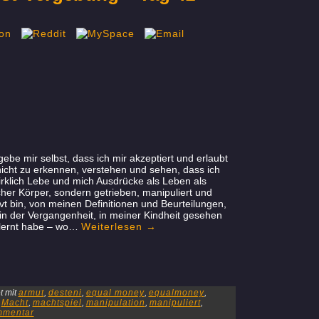
gebe mir selbst, dass ich mir akzeptiert und erlaubt
icht zu erkennen, verstehen und sehen, dass ich
irklich Lebe und mich Ausdrücke als Leben als
her Körper, sondern getrieben, manipuliert und
vt bin, von meinen Definitionen und Beurteilungen,
 in der Vergangenheit, in meiner Kindheit gesehen
lernt habe – wo…
Weiterlesen
→
 mit
armut
,
desteni
,
equal money
,
equalmoney
,
,
Macht
,
machtspiel
,
manipulation
,
manipuliert
,
mmentar