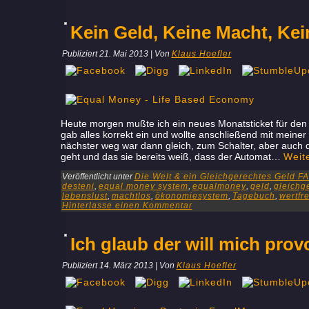
Kein Geld, Keine Macht, Kei
Publiziert
21. Mai 2013
|
Von
Klaus Hoefler
Heute morgen mußte ich ein neues Monatsticket für den
gab alles korrekt ein und wollte anschließend mit meine
nächster weg war dann gleich, zum Schalter, aber auch do
geht und das sie bereits weiß, dass der Automat…
Weit
Veröffentlicht unter
Die Welt & ein Gleichgerechtes Geld FA
desteni
,
equal money system
,
equalmoney
,
geld
,
gleichg
lebenslust
,
machtlos
,
ökonomiesystem
,
Tagebuch
,
wertfre
Hinterlasse einen Kommentar
Ich glaub der will mich prov
Publiziert
14. März 2013
|
Von
Klaus Hoefler