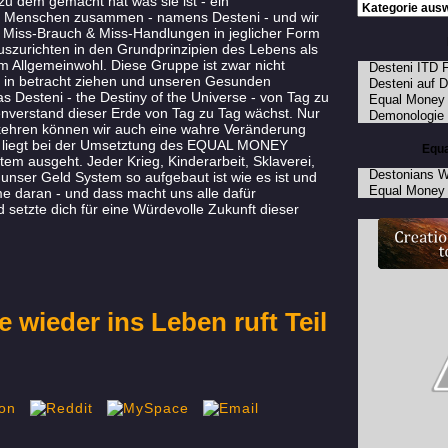
u dem gemacht hat was sie ist - ein
von Menschen zusammen - namens Desteni - und wir
ir Miss-Brauch & Miss-Handlungen in jeglicher Form
uszurichten in den Grundprinzipien des Lebens als
um Allgemeinwohl. Diese Gruppe ist zwar nicht
Desteni ITD 
ns in betracht ziehen und unseren Gesunden
Desteni auf 
Desteni - the Destiny of the Universe - von Tag zu
Equal Money
verstand dieser Erde von Tag zu Tag wächst. Nur
Demonologie
kehren können wir auch eine wahre Veränderung
art liegt bei der Umsetztung des EQUAL MONEY
Equa
em ausgeht. Jeder Krieg, Kinderarbeit, Sklaverei,
Destonians W
l unser Geld System so aufgebaut ist wie es ist und
Equal Money 
me daran - und dass macht uns alle dafür
 setzte dich für eine Würdevolle Zukunft dieser
 wieder ins Leben ruft Teil