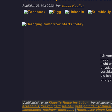
Publiziert
23. Mai 2013
|
Von
Klaus Hoefler
Ich ver
habe, n
nicht w
physisc
verskla
die ich
und ge
Veröffentlicht unter
Klausi´s Reise ins Leben
|
Verschlagwortet
erkenntnis
,
frei von geld
,
freiheit
,
geld
,
grundeinkommen
miteinander
,
reichtum
,
untergang
|
Hinterlasse einen Ko