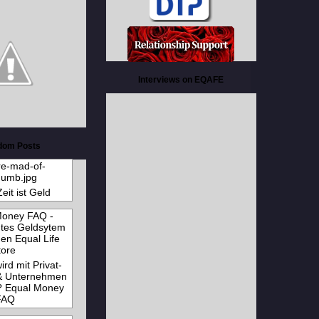
Interviews on EQAFE
dom Posts
eit ist Geld
rd mit Privat-
& Unternehmen
 Equal Money
FAQ