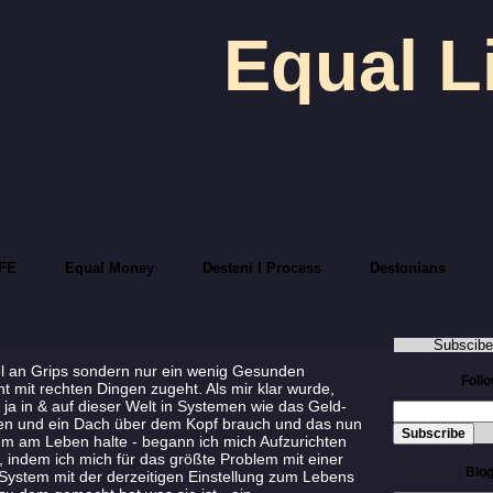
Equal L
FE
Equal Money
Desteni I Process
Destonians
Subscibe
el an Grips sondern nur ein wenig Gesunden
Foll
 mit rechten Dingen zugeht. Als mir klar wurde,
 ja in & auf dieser Welt in Systemen wie das Geld-
sen und ein Dach über dem Kopf brauch und das nun
em am Leben halte - begann ich mich Aufzurichten
, indem ich mich für das größte Problem mit einer
Blog
-System mit der derzeitigen Einstellung zum Lebens