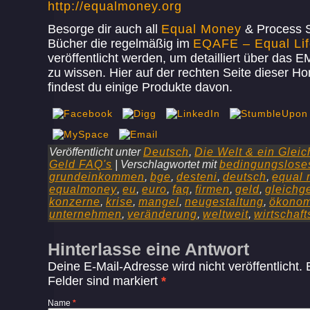
http://equalmoney.org
Besorge dir auch all
Equal Money
& Process 
Bücher die regelmäßig im
EQAFE – Equal Lif
veröffentlicht werden, um detailliert über das 
zu wissen. Hier auf der rechten Seite dieser 
findest du einige Produkte davon.
Veröffentlicht unter
Deutsch
,
Die Welt & ein Glei
Geld FAQ's
|
Verschlagwortet mit
bedingungslose
grundeinkommen
,
bge
,
desteni
,
deutsch
,
equal
equalmoney
,
eu
,
euro
,
faq
,
firmen
,
geld
,
gleichg
konzerne
,
krise
,
mangel
,
neugestaltung
,
ökonom
unternehmen
,
veränderung
,
weltweit
,
wirtschaft
Hinterlasse eine Antwort
Deine E-Mail-Adresse wird nicht veröffentlicht. 
Felder sind markiert
*
Name
*