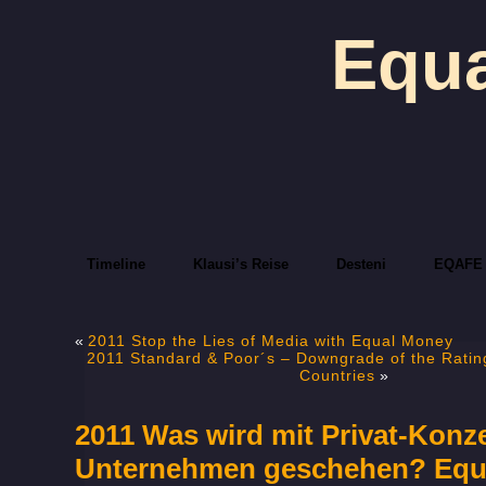
Equa
Timeline
Klausi’s Reise
Desteni
EQAFE
«
2011 Stop the Lies of Media with Equal Money
2011 Standard & Poor´s – Downgrade of the Rating
Countries
»
2011 Was wird mit Privat-Konz
Unternehmen geschehen? Equ