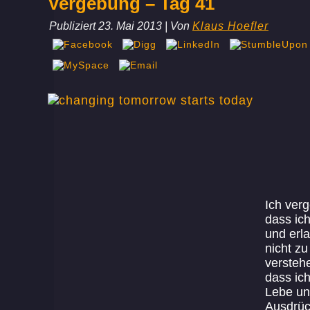
Vergebung – Tag 41
Publiziert
23. Mai 2013
|
Von
Klaus Hoefler
Ich verg
dass ich
und erl
nicht z
versteh
dass ich
Lebe un
Ausdrüc