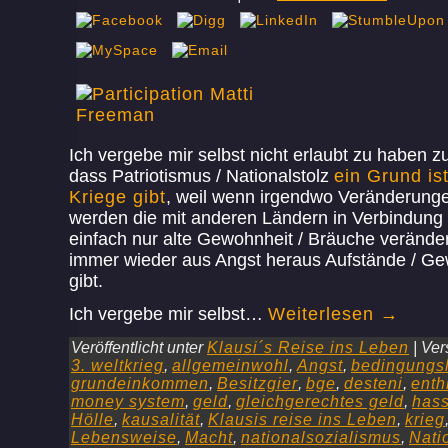
Ich vergebe mir selbst nicht erlaubt zu haben z
dass Patriotismus / Nationalstolz
ein Grund is
Kriege gibt
, weil wenn irgendwo Veränderung
werden die mit anderen Ländern in Verbindung
einfach nur alte Gewohnheit / Bräuche verände
immer wieder aus Angst heraus Aufstände / Gew
gibt.
Ich vergebe mir selbst…
Weiterlesen
→
Veröffentlicht unter
Klausi´s Reise ins Leben
|
Ver
3. weltkrieg
,
allgemeinwohl
,
Angst
,
bedingungs
grundeinkommen
,
Besitzgier
,
bge
,
desteni
,
enth
money system
,
geld
,
gleichgerechtes geld
,
has
Hölle
,
kausalität
,
Klausis reise ins Leben
,
krieg
Lebensweise
,
Macht
,
nationalsozialismus
,
Nati