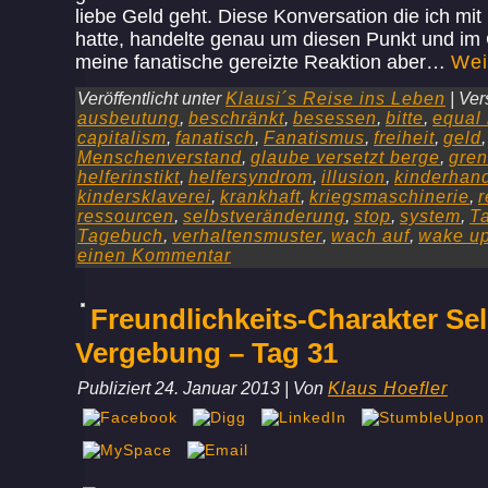
liebe Geld geht. Diese Konversation die ich mit
hatte, handelte genau um diesen Punkt und i
meine fanatische gereizte Reaktion aber…
Wei
Veröffentlicht unter
Klausi´s Reise ins Leben
|
Ver
ausbeutung
,
beschränkt
,
besessen
,
bitte
,
equal
capitalism
,
fanatisch
,
Fanatismus
,
freiheit
,
geld
Menschenverstand
,
glaube versetzt berge
,
gre
helferinstikt
,
helfersyndrom
,
illusion
,
kinderhan
kindersklaverei
,
krankhaft
,
kriegsmaschinerie
,
r
ressourcen
,
selbstveränderung
,
stop
,
system
,
T
Tagebuch
,
verhaltensmuster
,
wach auf
,
wake u
einen Kommentar
Freundlichkeits-Charakter Sel
Vergebung – Tag 31
Publiziert
24. Januar 2013
|
Von
Klaus Hoefler