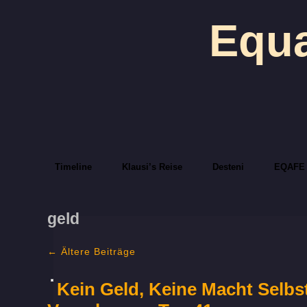
Equa
Timeline
Klausi’s Reise
Desteni
EQAFE
geld
←
Ältere Beiträge
Kein Geld, Keine Macht Selbs