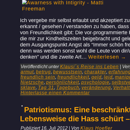
Ich vergebe mir selbst erlaubt und akzeptiert z
erkannt / gesehen / verstanden zu haben, dass
von Freundlichkeit gibt: Die vor-programmierte 
die mir zur Kindheitszeiten beigebracht und gel
dem Ausgangspunkt Angst als “Immer schön fre
denn was werden sonst wohl die Leute von dir/u
denken” und die zweite Art…
Weiterlesen
→
Veröffentlicht unter
Klausi´s Reise ins Leben
|
Ver
armut
,
betrug
,
bewusstsein
,
charakter
,
erfahrun
freundlich sein
,
freundlichkeit
,
geld
,
leid
,
manipu
Nietzsche
,
persönlichkeit
,
psychologie
,
selbstv
sklave
,
Tag 31
,
Tagebuch
,
veränderung
,
Verhal
Hinterlasse einen Kommentar
Patriotismus: Eine beschränk
Lebensweise die Hass schürt –
Publiziert
16. Juli 2012
|
Von
Klaus Hoefler