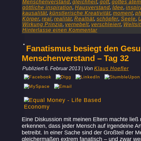
Menschenverstand
,
gleichheit
,
gott
,
gottes atem
göttliche inspiration
,
Hausverstand
,
Idee
,
inspir
kausalität
,
künstlerische Kreativität
,
moment
,
ph
Körper
,
real
,
realität
,
Realtiät
,
schöpfer
,
Seele
,
Wirkung Prinzip
,
vernebelt
,
verschleiert
,
Weltsi
Hinterlasse einen Kommentar
Fanatismus besiegt den Ges
Menschenverstand – Tag 32
Publiziert
6. Februar 2013
|
Von
Klaus Hoefler
Eine Diskussion mit meinen Eltern machte ließ
erkennen, dass jeder Mensch auf irgendeine Ar
betreibt. In einer Sache sind der Großteil der 
gleichermaßen extrem fanatisch – und zwar w