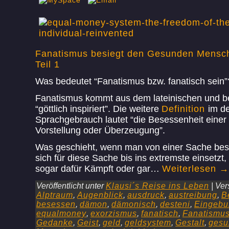
Fanatismus besiegt den Gesunden Mensc
Teil 1
Was bedeutet “Fanatismus bzw. fanatisch sein”
Fanatismus kommt aus dem lateinischen und b
“göttlich inspiriert”. Die weitere
Definition
im d
Sprachgebrauch lautet “die Besessenheit einer 
Vorstellung oder Überzeugung”.
Was geschieht, wenn man von einer Sache bes
sich für diese Sache bis ins extremste einsetzt, 
sogar dafür Kämpft oder gar…
Weiterlesen
→
Veröffentlicht unter
Klausi´s Reise ins Leben
|
Ver
Alptraum
,
Augenblick
,
ausdruck
,
austreibung
,
B
besessen
,
dämon
,
dämonisch
,
desteni
,
Eingebu
equalmoney
,
exorzismus
,
fanatisch
,
Fanatismu
Gedanke
,
Geist
,
geld
,
geldsystem
,
Gestalt
,
gesu