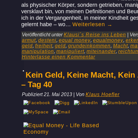
als physischer Körper, sondern getrieben, mani
versklavt bin, von meinen Definitionen und Beur
ich in der Vergangenheit, in meiner Kindheit g
gelernt habe – wo…
Weiterlesen
→
Veröffentlicht unter
Klausi´s Reise ins Leben
|
Ver
armut
,
desteni
,
equal money
,
equalmoney
,
erke
geld
,
freiheit
,
geld
,
grundeinkommen
,
Macht
,
ma
manipulation
,
manipuliert
,
miteinander
,
reichtu
Hinterlasse einen Kommentar
Kein Geld, Keine Macht, Kein 
– Tag 40
Publiziert
21. Mai 2013
|
Von
Klaus Hoefler