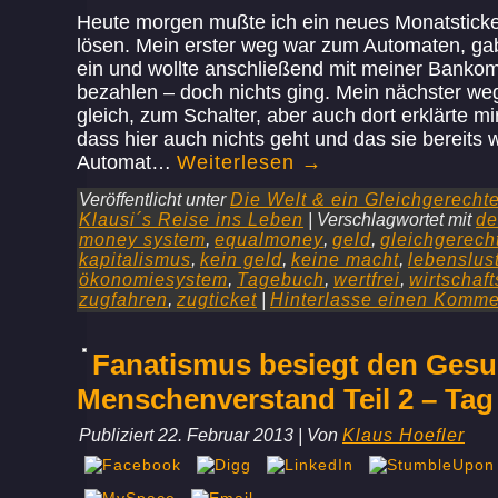
Heute morgen mußte ich ein neues Monatsticke
lösen. Mein erster weg war zum Automaten, gab
ein und wollte anschließend mit meiner Bankom
bezahlen – doch nichts ging. Mein nächster we
gleich, zum Schalter, aber auch dort erklärte m
dass hier auch nichts geht und das sie bereits 
Automat…
Weiterlesen
→
Veröffentlicht unter
Die Welt & ein Gleichgerecht
Klausi´s Reise ins Leben
|
Verschlagwortet mit
de
money system
,
equalmoney
,
geld
,
gleichgerech
kapitalismus
,
kein geld
,
keine macht
,
lebenslus
ökonomiesystem
,
Tagebuch
,
wertfrei
,
wirtschaf
zugfahren
,
zugticket
|
Hinterlasse einen Komme
Fanatismus besiegt den Ges
Menschenverstand Teil 2 – Tag
Publiziert
22. Februar 2013
|
Von
Klaus Hoefler