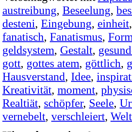
austreibung
,
Beseelung
,
bes
desteni
,
Eingebung
,
einheit
fanatisch
,
Fanatismus
,
For
geldsystem
,
Gestalt
,
gesund
gott
,
gottes atem
,
göttlich
,
g
Hausverstand
,
Idee
,
inspira
Kreativität
,
moment
,
physis
Realtiät
,
schöpfer
,
Seele
,
Ur
vernebelt
,
verschleiert
,
Welt