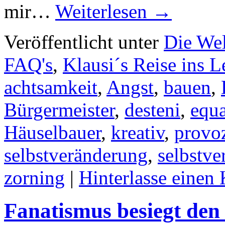
mir…
Weiterlesen
→
Veröffentlicht unter
Die Wel
FAQ's
,
Klausi´s Reise ins 
achtsamkeit
,
Angst
,
bauen
,
Bürgermeister
,
desteni
,
equ
Häuselbauer
,
kreativ
,
provo
selbstveränderung
,
selbstv
zorning
|
Hinterlasse eine
Fanatismus besiegt de