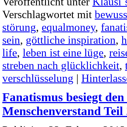
Veröffentlicht unter
Klausi´
Verschlagwortet mit
bewuss
störung
,
equalmoney
,
fanat
sein
,
göttliche inspiration
,
h
life
,
leben ist eine lüge
,
reis
streben nach glücklichkeit
,
verschlüsselung
|
Hinterlas
Fanatismus besiegt de
Menschenverstand Teil 