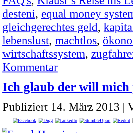
FAQ's
,
Klausi´s Reise ins 
desteni
,
equal money syste
gleichgerechtes geld
,
kapita
lebenslust
,
machtlos
,
ökono
wirtschaftssystem
,
zugfahre
Kommentar
Ich glaub der will mich
Publiziert
14. März 2013
|