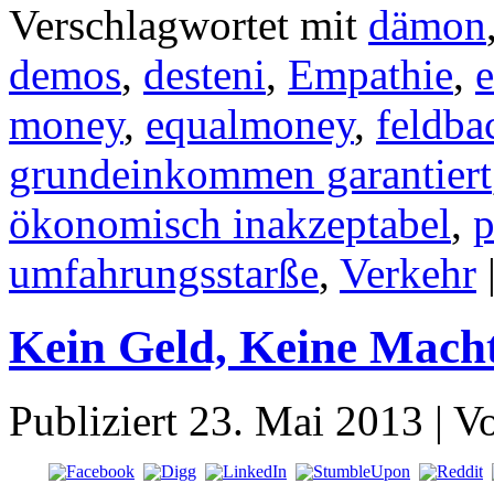
Verschlagwortet mit
dämon
demos
,
desteni
,
Empathie
,
e
money
,
equalmoney
,
feldba
grundeinkommen garantiert
ökonomisch inakzeptabel
,
p
umfahrungsstarße
,
Verkehr
Kein Geld, Keine Macht
Publiziert
23. Mai 2013
|
V