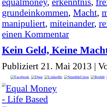
equalmoney
,
erkenntnis
,
fre
grundeinkommen
,
Macht
,
m
manipuliert
,
miteinander
,
r
einen Kommentar
Kein Geld, Keine Macht
Publiziert
21. Mai 2013
|
V