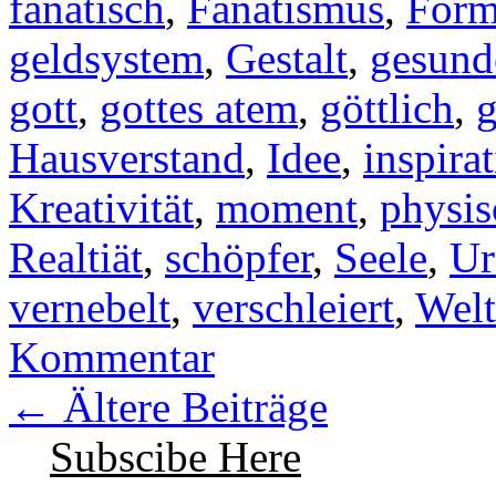
fanatisch
,
Fanatismus
,
For
geldsystem
,
Gestalt
,
gesund
gott
,
gottes atem
,
göttlich
,
g
Hausverstand
,
Idee
,
inspira
Kreativität
,
moment
,
physis
Realtiät
,
schöpfer
,
Seele
,
Ur
vernebelt
,
verschleiert
,
Welt
Kommentar
←
Ältere Beiträge
Subscibe Here