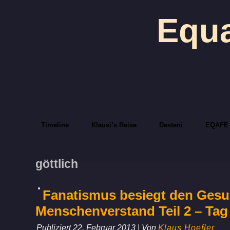
Equa
Timeline
Klausi’s Reise
Desteni
EQAFE
göttlich
Fanatismus besiegt den Ges
Menschenverstand Teil 2 – Tag
Publiziert
22. Februar 2013
|
Von
Klaus Hoefler