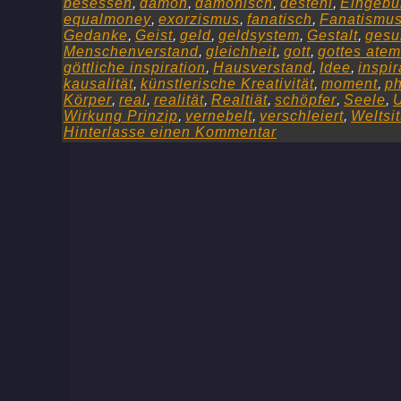
besessen
,
dämon
,
dämonisch
,
desteni
,
Eingebu
equalmoney
,
exorzismus
,
fanatisch
,
Fanatismu
Gedanke
,
Geist
,
geld
,
geldsystem
,
Gestalt
,
gesu
Menschenverstand
,
gleichheit
,
gott
,
gottes atem
göttliche inspiration
,
Hausverstand
,
Idee
,
inspir
kausalität
,
künstlerische Kreativität
,
moment
,
ph
Körper
,
real
,
realität
,
Realtiät
,
schöpfer
,
Seele
,
Wirkung Prinzip
,
vernebelt
,
verschleiert
,
Weltsi
Hinterlasse einen Kommentar