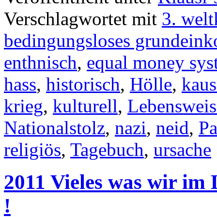
Verschlagwortet mit
3. welt
bedingungsloses grundein
enthnisch
,
equal money sys
hass
,
historisch
,
Hölle
,
kaus
krieg
,
kulturell
,
Lebensweis
Nationalstolz
,
nazi
,
neid
,
Pa
religiös
,
Tagebuch
,
ursache
2011 Vieles was wir im 
!