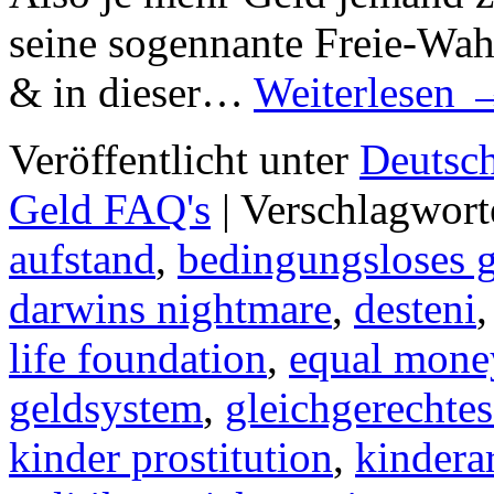
seine sogennante Freie-Wah
& in dieser…
Weiterlesen
Veröffentlicht unter
Deutsc
Geld FAQ's
|
Verschlagwort
aufstand
,
bedingungsloses
darwins nightmare
,
desteni
life foundation
,
equal mone
geldsystem
,
gleichgerechtes
kinder prostitution
,
kindera