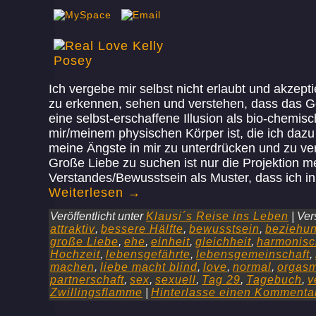
Ich vergebe mir selbst nicht erlaubt und akzept
zu erkennen, sehen und verstehen, dass das G
eine selbst-erschaffene Illusion als bio-chemis
mir/meinem physischen Körper ist, die ich daz
meine Ängste in mir zu unterdrücken und zu ve
Große Liebe zu suchen ist nur die Projektion m
Verstandes/Bewusstsein als Muster, dass ich 
Weiterlesen
→
Veröffentlicht unter
Klausi´s Reise ins Leben
|
Ver
attraktiv
,
bessere Hälfte
,
bewusstsein
,
beziehu
große Liebe
,
ehe
,
einheit
,
gleichheit
,
harmonisc
Hochzeit
,
lebensgefährte
,
lebensgemeinschaft
,
machen
,
liebe macht blind
,
love
,
normal
,
orgas
partnerschaft
,
sex
,
sexuell
,
Tag 29
,
Tagebuch
,
v
Zwillingsflamme
|
Hinterlasse einen Kommenta