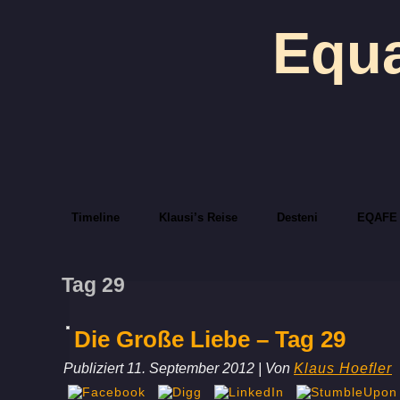
Equa
Timeline
Klausi’s Reise
Desteni
EQAFE
Tag 29
Die Große Liebe – Tag 29
Publiziert
11. September 2012
|
Von
Klaus Hoefler