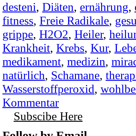
desteni
,
Diäten
,
ernährung
,
fitness
,
Freie Radikale
,
ges
grippe
,
H2O2
,
Heiler
,
heilu
Krankheit
,
Krebs
,
Kur
,
Lebe
medikament
,
medizin
,
mira
natürlich
,
Schamane
,
therap
Wasserstoffperoxid
,
wohlbe
Kommentar
Subscibe Here
Follow by Email