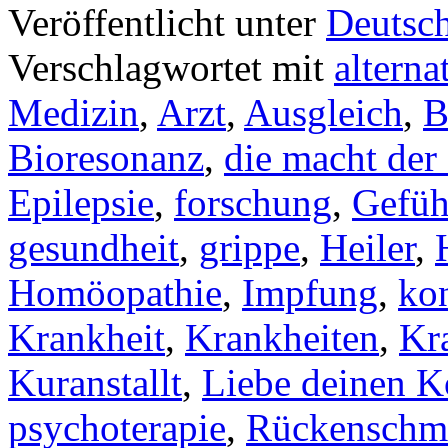
Veröffentlicht unter
Deutsc
Verschlagwortet mit
alterna
Medizin
,
Arzt
,
Ausgleich
,
B
Bioresonanz
,
die macht de
Epilepsie
,
forschung
,
Gefüh
gesundheit
,
grippe
,
Heiler
,
Homöopathie
,
Impfung
,
ko
Krankheit
,
Krankheiten
,
Kr
Kuranstallt
,
Liebe deinen K
psychoterapie
,
Rückenschm