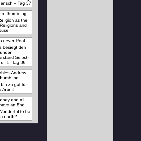
ensch – Tag 37
eligion as the
Religions and
buse
s besiegt den
unden
stand Selbst-
Teil 1- Tag 36
 bin zu gut für
e Arbeit
 Wonderful to be
on earth?