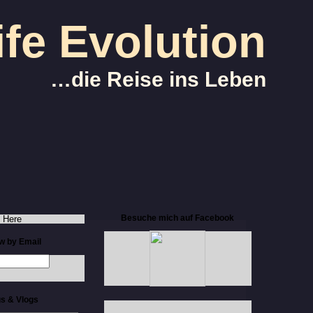
ife Evolution
…die Reise ins Leben
Besuche mich auf Facebook
 Here
ow by Email
s & Vlogs