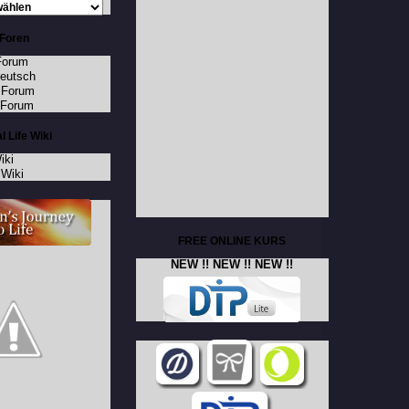
Foren
Forum
Deutsch
 Forum
 Forum
l Life Wiki
iki
Wiki
FREE ONLINE KURS
NEW !! NEW !! NEW !!