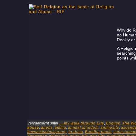
Why do Re
no Human?
Reality o
A Religion
searching
points wh
Veröffentlicht unter
....my walk through Life
,
English
,
The Wo
abuse
,
aliens
,
amma
,
animal kingdom
,
animosity
,
ascend
bewusstseinssprung
,
brahma
,
Buddha teach
,
consciousn