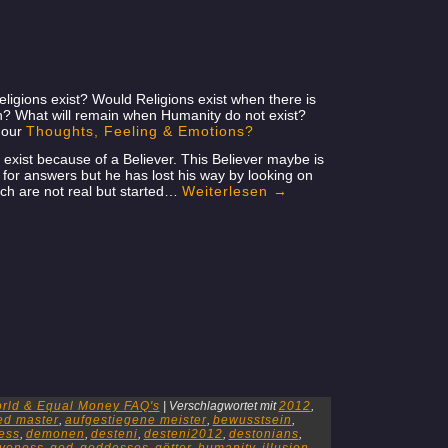
ligions exist? Would Religions exist when there is
 What will remain when Humanity do not exist?
r our
Thoughts, Feeling & Emotions?
 exist because of a Believer. This Believer maybe is
 for answers but he has lost his way by looking on
ich are not real but started…
Weiterlesen
→
rld & Equal Money FAQ's
|
Verschlagwortet mit
2012
,
ed master
,
aufgestiegene meister
,
bewusstsein
,
ess
,
demonen
,
desteni
,
desteni2012
,
destonians
,