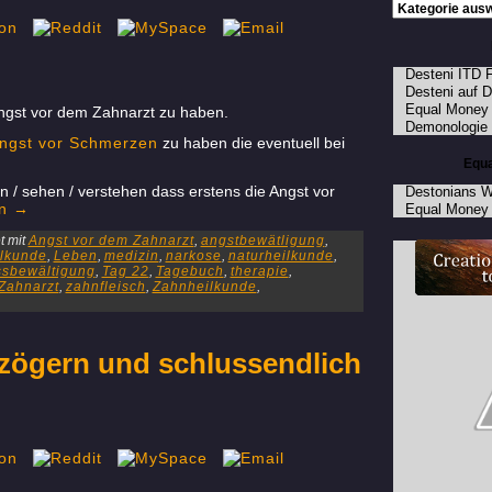
Desteni ITD 
Desteni auf 
Equal Money
Angst vor dem Zahnarzt zu haben.
Demonologie
ngst vor Schmerzen
zu haben die eventuell bei
Equa
n / sehen / verstehen dass erstens die Angst vor
Destonians W
en
→
Equal Money 
 mit
Angst vor dem Zahnarzt
,
angstbewätligung
,
ilkunde
,
Leben
,
medizin
,
narkose
,
naturheilkunde
,
ssbewältigung
,
Tag 22
,
Tagebuch
,
therapie
,
Zahnarzt
,
zahnfleisch
,
Zahnheilkunde
,
zögern und schlussendlich