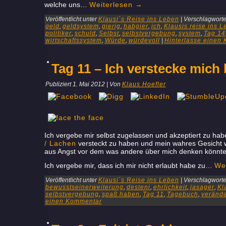
welche uns…
Weiterlesen
→
Veröffentlicht unter
Klausi´s Reise ins Leben
|
Verschlagwortet
geld
,
geldsystem
,
gierig
,
habgier
,
ich
,
Klausis reise ins 
politiker
,
schuld
,
Selbst
,
selbstvergebung
,
system
,
Tag 14
wirtschaftssystem
,
Würde
,
würdevoll
|
Hinterlasse einen
Tag 11 – Ich verstecke mich
Publiziert
1. Mai 2012
|
Von
Klaus Hoefler
Ich vergebe mir selbst zugelassen und akzeptiert zu ha
/ Lachen
versteckt zu haben und mein wahres Gesicht wi
aus Angst vor dem was andere über mich denken könnten
Ich vergebe mir, dass ich mir nicht erlaubt habe zu…
We
Veröffentlicht unter
Klausi´s Reise ins Leben
|
Verschlagwortet
bewusstseinerweiterung
,
desteni
,
ehrlichkeit
,
jasager
,
Kl
selbstvergebung
,
spaß haben
,
Tag 11
,
Tagebuch
,
veränd
einen Kommentar