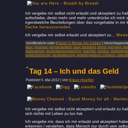
Ich vergebe mir selbst nicht erlaubt und akzeptiert zu ha
aufschiebe, desto mehr und mehr unterdrücke ich mich sel
irgendwelche Beurteilungen über das vorgehabte in mir 
Sache herauszureden
.
Ich vergebe mir selbst erlaubt und akzeptiert zu…
Weite
Veröffentlicht unter
Klausi´s Reise ins Leben
|
Verschlagwortet
faul
,
illusion
,
körperarbeit
,
lazy bastard
,
mind
,
morgen mor
motivation
,
motivationstraining
,
realität
,
Selbst
,
selbsterk
unterstützung
,
veränderung
,
wiedergeburt
,
zögern
,
zweif
Tag 14 – Ich und das Geld
Publiziert
5. Mai 2012
|
Von
Klaus Hoefler
Ich vergebe mir selbst nicht akzeptiert und erlaubt zu h
sich nichts mit Leben zu tun hat.
Ich vergebe mir, dass ich mir erlaubt und akzeptiert hab
erkennen / verstehen, dass Mensch nur durch sein selbst