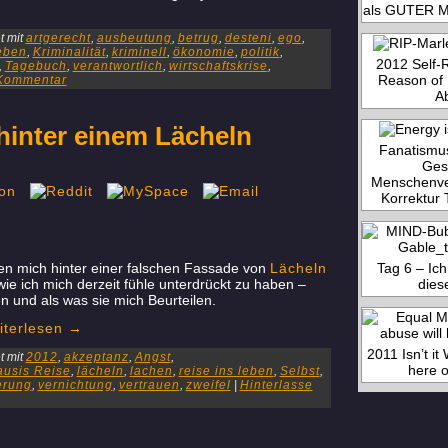
als GUTER M
 mit
artgerecht
,
ausbeutung
,
betrug
,
desteni
,
ego
,
Leben
,
Kriminalität
,
kriminell
,
ökonomie
,
politik
,
2012 Self-R
,
Tagebuch
,
verantwortlich
,
wirtschaftskrise
,
Reason of 
 Kommentar
A
 hinter einem Lächeln
Fanatismu
Ges
Menschenver
Korrektur 
Tag 6 – Ich
ben mich hinter einer falschen Fassade von
Lächeln
dies
e ich mich derzeit fühle unterdrückt zu haben –
 und als was sie mich Beurteilen.
iterlesen
→
2011 Isn’t it
 mit
2012
,
akzeptanz
,
Angst
,
here 
ausis Reise
,
lächeln
,
lachen
,
reise ins leben
,
Selbst
,
erung
,
vernichtung
,
vertrauen
,
zweifel
|
Hinterlasse