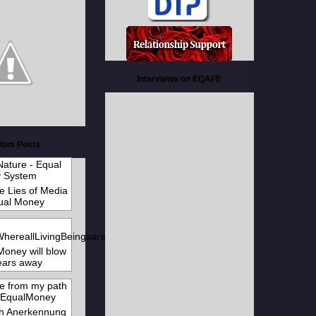
Interviews on EQAFE
dom Posts
e Lies of Media
ual Money
Money will blow
ears away
h Anerkennung