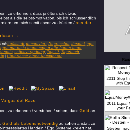
ben, zu erkennen, dass je öfters ich etwas
bst als die selbst-motivation, bis ich schlussendlich
kreiere um mich somit davor zu drücken /
aus der
rlesen
→
 mit
aufschub
,
demotiviert
,
Depression
,
desteni
,
ego
,
gen nur nicht heute sagen alle faulen leute
,
enntnis
,
selbstvergebung
,
Tag 17
,
Tagebuch
,
eln
|
Hinterlasse einen Kommentar
Ran
2011 Stop th
with Eq
2011 Equal 
your F
aben, zu erkennen / verstehen / sehen, dass
Geld
an
e,
Geld als Lebensnotwendig
zu sehen anstatt zu
-interessiertes Handeln / Ego Systeme kreiert hat,
Streben nac