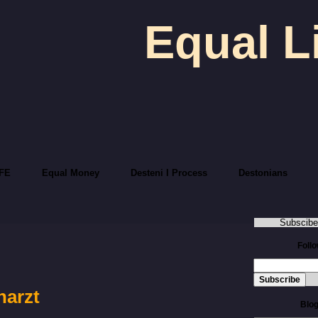
Equal L
FE
Equal Money
Desteni I Process
Destonians
Subscibe
Foll
narzt
Blog