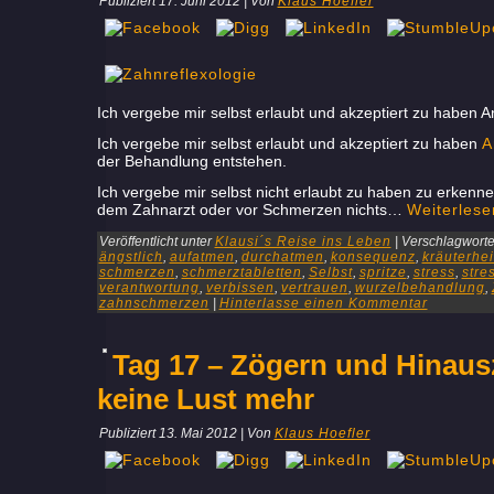
Publiziert
17. Juni 2012
|
Von
Klaus Hoefler
Ich vergebe mir selbst erlaubt und akzeptiert zu haben 
Ich vergebe mir selbst erlaubt und akzeptiert zu haben
A
der Behandlung entstehen.
Ich vergebe mir selbst nicht erlaubt zu haben zu erkenne
dem Zahnarzt oder vor Schmerzen nichts…
Weiterles
Veröffentlicht unter
Klausi´s Reise ins Leben
|
Verschlagwortet
ängstlich
,
aufatmen
,
durchatmen
,
konsequenz
,
kräuterhe
schmerzen
,
schmerztabletten
,
Selbst
,
spritze
,
stress
,
stre
verantwortung
,
verbissen
,
vertrauen
,
wurzelbehandlung
,
zahnschmerzen
|
Hinterlasse einen Kommentar
Tag 17 – Zögern und Hinaus
keine Lust mehr
Publiziert
13. Mai 2012
|
Von
Klaus Hoefler