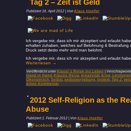
Tag 2 – Zeit ist Geld
Publiziert
16. April 2012
|
Von
Klaus Hoefler
Ich vergebe mir, dass ich mir akzeptiert und erlaubt ha
erhalten zuhaben, welches auf Belohnung & Bestrafung a
Druck setzt desto mehr wird man belohnt.
Ich vergebe mir, dass ich mir akzeptiert und erlaubt ha
Weiterlesen
→
Veröffentlicht unter
Klausi´s Reise ins Leben
|
Verschlagwortet
Hand in Hand
,
Klausis Reise
,
kreativität
,
krise
,
Leistungs
Ökonomisch
,
Selbst
,
selbstvergebung
,
system
,
Tag 2
,
ver
einen Kommentar
2012 Self-Religion as the R
Abuse
Publiziert
1. Februar 2012
|
Von
Klaus Hoefler